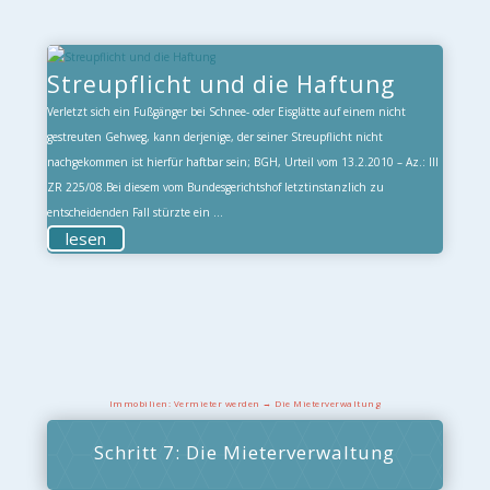
Streupflicht und die Haftung
Verletzt sich ein Fußgänger bei Schnee- oder Eisglätte auf einem nicht
gestreuten Gehweg, kann derjenige, der seiner Streupflicht nicht
nachgekommen ist hierfür haftbar sein; BGH, Urteil vom 13.2.2010 – Az.: III
ZR 225/08.Bei diesem vom Bundesgerichtshof letztinstanzlich zu
entscheidenden Fall stürzte ein ...
lesen
Immobilien: Vermieter werden → Die Mieterverwaltung
Schritt 7: Die Mieterverwaltung