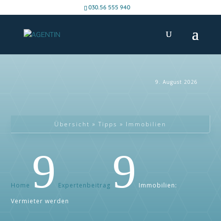
030.56 555 940
9. August 2026
Übersicht » Tipps » Immobilien
9
9
Home
Expertenbeitrag
Immobilien:
Vermieter werden