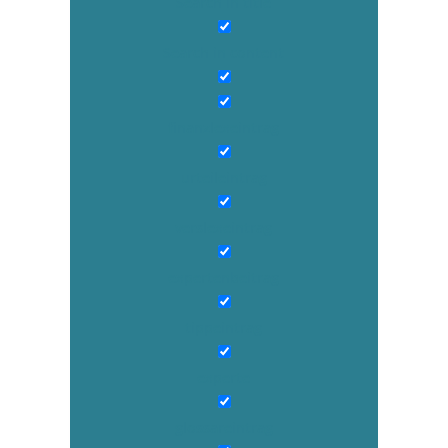
Search in title
Search in content
finanzlexeintrag
urteileintrag
verslexeintrag
expertenbeitrag
tippeintrag
experte
glossareintrag