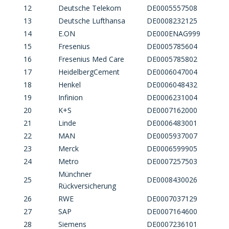
12
Deutsche Telekom
DE0005557508
13
Deutsche Lufthansa
DE0008232125
14
E.ON
DE000ENAG999
15
Fresenius
DE0005785604
16
Fresenius Med Care
DE0005785802
17
HeidelbergCement
DE0006047004
18
Henkel
DE0006048432
19
Infinion
DE0006231004
20
K+S
DE0007162000
21
Linde
DE0006483001
22
MAN
DE0005937007
23
Merck
DE0006599905
24
Metro
DE0007257503
Münchner
25
DE0008430026
Rückversicherung
26
RWE
DE0007037129
27
SAP
DE0007164600
28
Siemens
DE0007236101