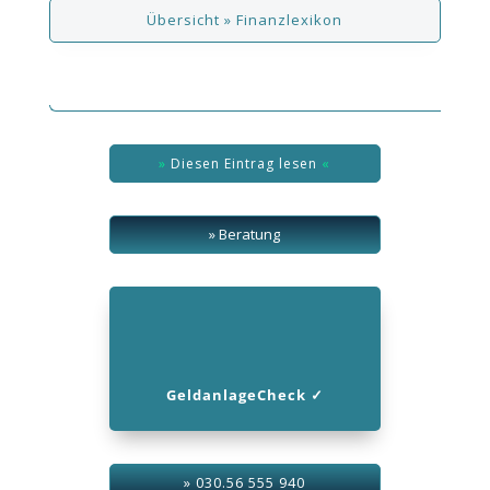
Übersicht » Finanzlexikon
»
Diesen Eintrag lesen
«
» Beratung
R
GeldanlageCheck ✓
» 030.56 555 940