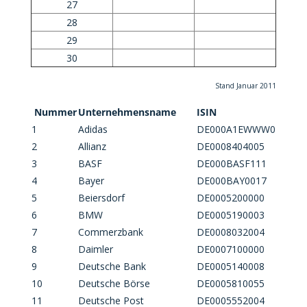
27
28
29
30
Stand Januar 2011
Nummer
Unternehmensname
ISIN
1
Adidas
DE000A1EWWW0
2
Allianz
DE0008404005
3
BASF
DE000BASF111
4
Bayer
DE000BAY0017
5
Beiersdorf
DE0005200000
6
BMW
DE0005190003
7
Commerzbank
DE0008032004
8
Daimler
DE0007100000
9
Deutsche Bank
DE0005140008
10
Deutsche Börse
DE0005810055
11
Deutsche Post
DE0005552004